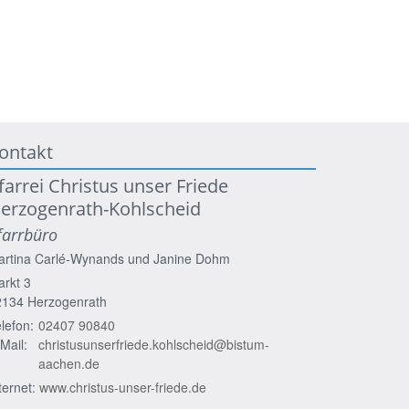
ontakt
farrei Christus unser Friede
erzogenrath-Kohlscheid
farrbüro
artina Carlé-Wynands und
Janine Dohm
rkt 3
2134
Herzogenrath
lefon:
02407 90840
Mail:
christusunserfriede.kohlscheid@bistum-
aachen.de
ternet:
www.christus-unser-friede.de