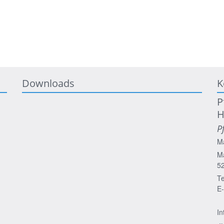
Downloads
K
P
H
P
M
Ma
5
Te
E-
In