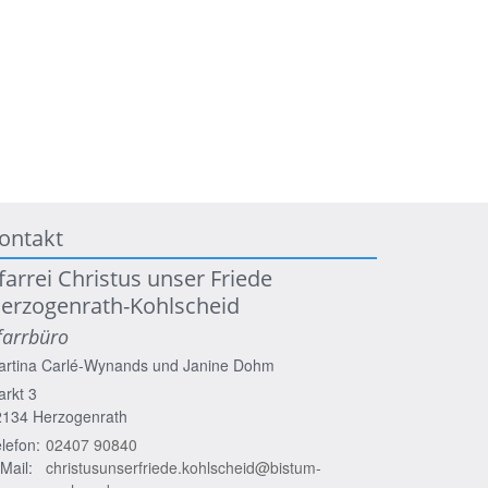
ontakt
farrei Christus unser Friede
erzogenrath-Kohlscheid
farrbüro
artina Carlé-Wynands und
Janine Dohm
rkt 3
2134
Herzogenrath
lefon:
02407 90840
Mail:
christusunserfriede.kohlscheid@bistum-