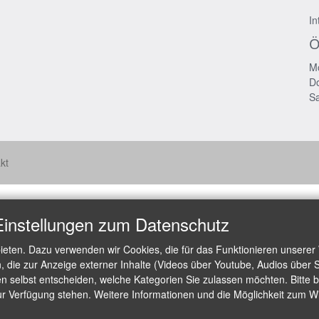
In
Ö
Mo
Do
Sa
kt
Einstellungen zum Datenschutz
ieten. Dazu verwenden wir Cookies, die für das Funktionieren unserer
die zur Anzeige externer Inhalte (Videos über Youtube, Audios über S
 selbst entscheiden, welche Kategorien Sie zulassen möchten. Bitte be
ur Verfügung stehen. Weitere Informationen und die Möglichkeit zum Wid