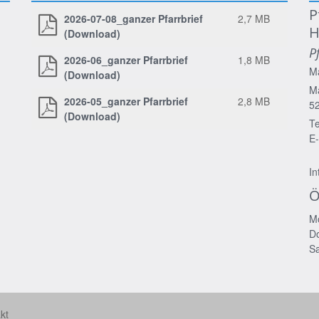
P
2026-07-08_ganzer Pfarrbrief
2,7 MB
H
(Download)
P
2026-06_ganzer Pfarrbrief
1,8 MB
M
(Download)
Ma
2026-05_ganzer Pfarrbrief
2,8 MB
5
(Download)
Te
E-
In
Ö
Mo
Do
Sa
kt