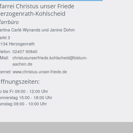
farrei Christus unser Friede
erzogenrath-Kohlscheid
farrbüro
artina Carlé-Wynands und
Janine Dohm
rkt 3
2134
Herzogenrath
lefon:
02407 90840
Mail:
christusunserfriede.kohlscheid@bistum-
aachen.de
ternet:
www.christus-unser-friede.de
ffnungszeiten:
 bis Fr 09:00 - 12:00 Uhr
nnerstag 15:00 - 18:00 Uhr
mstag 09:00 - 10:00 Uhr