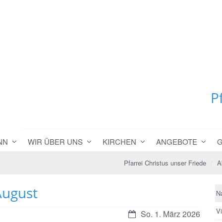
P
NN
WIR ÜBER UNS
KIRCHEN
ANGEBOTE
Pfarrei Christus unser Friede
A
August
N
V
Datum:
So. 1. März 2026