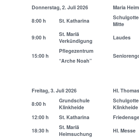
Donnerstag, 2. Juli 2026
Maria Hei
Schulgotte
8:00 h
St. Katharina
Mitte
St. Mariä
9:00 h
Laudes
Verkündigung
Pflegezentrum
15:00 h
Seniorengo
“Arche Noah”
Freitag, 3. Juli 2026
Hl. Thoma
Grundschule
Schulgotte
8:00 h
Klinkheide
Klinkheide
12:00 h
St. Katharina
Friedensg
St. Mariä
18:30 h
Hl. Messe
Heimsuchung