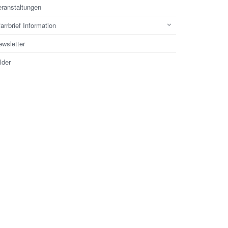
eranstaltungen
arrbrief Information
ewsletter
lder