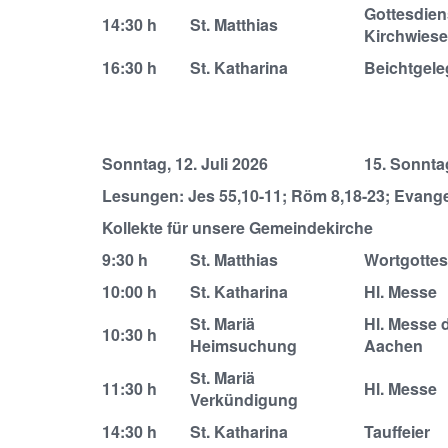
Gottesdien
14:30 h
St. Matthias
Kirchwiese
16:30 h
St. Katharina
Beichtgele
Sonntag, 12. Juli 2026
15. Sonnta
Lesungen: Jes 55,10-11; Röm 8,18-23; Evangel
Kollekte für unsere Gemeindekirche
9:30 h
St. Matthias
Wortgottes
10:00 h
St. Katharina
Hl. Messe
St. Mariä
Hl. Messe 
10:30 h
Heimsuchung
Aachen
St. Mariä
11:30 h
Hl. Messe
Verkündigung
14:30 h
St. Katharina
Tauffeier