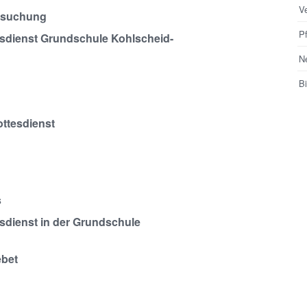
V
msuchung
Pf
sdienst Grundschule Kohlscheid-
N
Bi
ttesdienst
s
sdienst in der Grundschule
ebet