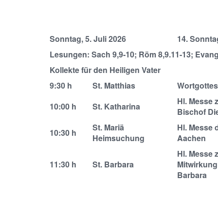
Sonntag, 5. Juli 2026
14. Sonnta
Lesungen: Sach 9,9-10; Röm 8,9.11-13; Evang
Kollekte für den Heiligen Vater
9:30 h
St. Matthias
Wortgottes
Hl. Messe 
10:00 h
St. Katharina
Bischof Di
St. Mariä
Hl. Messe 
10:30 h
Heimsuchung
Aachen
Hl. Messe 
11:30 h
St. Barbara
Mitwirkung
Barbara